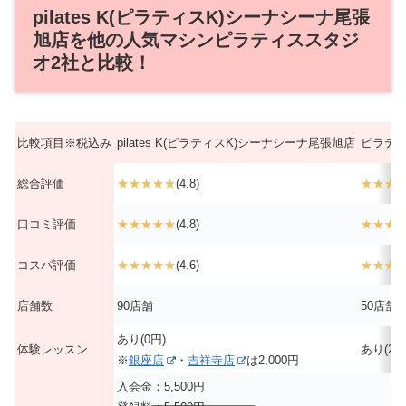
pilates K(ピラティスK)シーナシーナ尾張
旭店を他の人気マシンピラティススタジ
オ2社と比較！
比較項目※税込み
pilates K(ピラティスK)シーナシーナ尾張旭店
ピラティ
総合評価
★★★★★
(4.8)
★★★
口コミ評価
★★★★★
(4.8)
★★★
コスパ評価
★★★★★
(4.6)
★★★
店舗数
90店舗
50店舗
あり(0円)
体験レッスン
あり(2,9
※
銀座店
・
吉祥寺店
は2,000円
入会金：5,500円