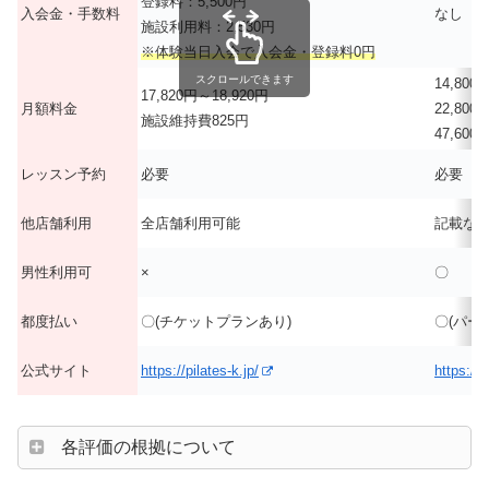
登録料：5,500円
入会金・手数料
なし
施設利用料：2,530円
※体験当日入会で入会金・登録料0円
スクロールできます
14,800
17,820円～18,920円
月額料金
22,800
施設維持費825円
47,600
レッスン予約
必要
必要
他店舗利用
全店舗利用可能
記載な
男性利用可
×
〇
都度払い
〇(チケットプランあり)
〇(パー
公式サイト
https://pilates-k.jp/
https://
各評価の根拠について