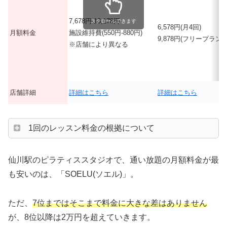
7,678円-13,178円
スクロールできます
6,578円(月4回)
月額料金
施設維持費(550円-880円)
9,878円(フリープラン)
※店舗により異なる
店舗詳細
詳細はこちら
詳細はこちら
1回のレッスン料金の根拠について
仙川駅のピラティススタジオで、通い放題の月額料金が最
も安いのは、「SOELU(ソエル)」。
ただ、
7位まではそこまで料金に大きな差はありません
が、8位以降は2万円を超えていきます。