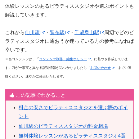
体験レッスンのあるピラティススタジオや選ぶポイントも
解説していきます。
これから
仙川駅
・
調布駅
・
千歳烏山駅
周辺でどのピ
ラティススタジオに通おうか迷っている方の参考になれば
幸いです。
※当コンテンツは、「
コンテンツ制作・編集ポリシー
」に基づき作成していま
す。万が一事実と異なる誤認情報がみつかりましたら「
お問い合わせ
」までご連
絡ください。速やかに修正いたします。
この記事でわかること
料金の安さでピラティススタジオを選ぶ際のポイ
ント
仙川駅のピラティススタジオの料金相場
無料体験レッスンがあるピラティススタジオ4選