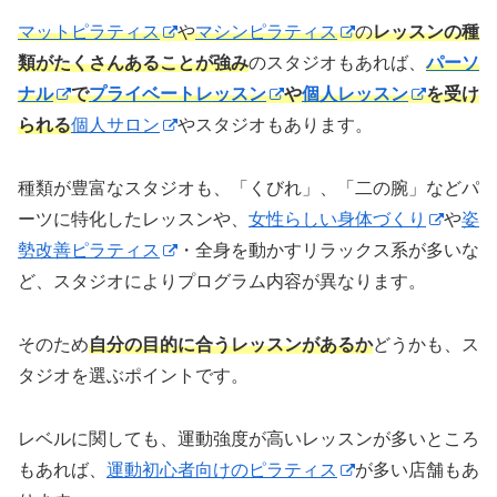
マットピラティス
や
マシンピラティス
の
レッスンの種
類がたくさんあることが強み
のスタジオもあれば、
パーソ
ナル
で
プライベートレッスン
や
個人レッスン
を受け
られる
個人サロン
やスタジオもあります。
種類が豊富なスタジオも、「くびれ」、「二の腕」などパ
ーツに特化したレッスンや、
女性らしい身体づくり
や
姿
勢改善ピラティス
・全身を動かすリラックス系が多いな
ど、スタジオによりプログラム内容が異なります。
そのため
自分の目的に合うレッスンがあるか
どうかも、ス
タジオを選ぶポイントです。
レベルに関しても、運動強度が高いレッスンが多いところ
もあれば、
運動初心者向けのピラティス
が多い店舗もあ