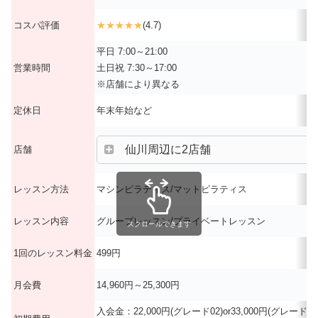
コスパ評価
★★★★★
(4.7)
平日 7:00～21:00
営業時間
土日祝 7:30～17:00
※店舗により異なる
定休日
年末年始など
仙川周辺に2店舗
店舗
レッスン方法
マシンピラティス/マットピラティス
レッスン内容
グループレッスン/プライベートレッスン
スクロールできます
1回のレッスン料金
499円
月会費
14,960円～25,300円
入会金：22,000円(グレード02)or33,000円(グレード01