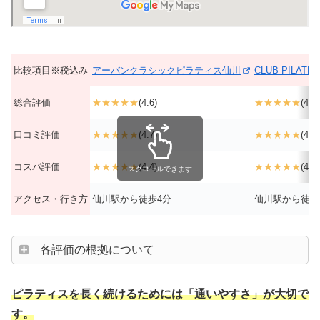
比較項目※税込み
アーバンクラシックピラティス仙川
CLUB PILA
総合評価
★★★★★
(4.6)
★★★★★
(4.9)
口コミ評価
★★★★★
(4.7)
★★★★★
(4.9)
コスパ評価
★★★★★
(4.4)
★★★★★
(4.9)
スクロールできます
アクセス・行き方
仙川駅から徒歩4分
仙川駅から徒歩
各評価の根拠について
ピラティスを長く続けるためには「通いやすさ」が大切で
す。