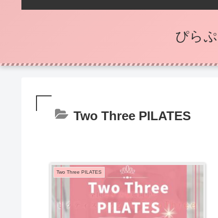
ぴらぷ
Two Three PILATES
Two Three PILATES