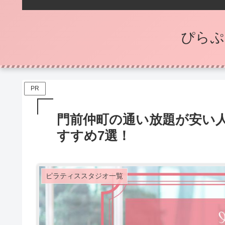
ぴらぷ
PR
門前仲町の通い放題が安い
すすめ7選！
ピラティススタジオ一覧