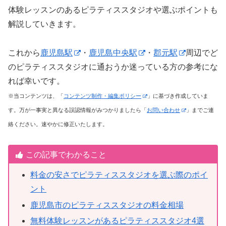
体験レッスンのあるピラティススタジオや選ぶポイントも
解説していきます。
これから
鹿児島駅
・
鹿児島中央駅
・
郡元駅
周辺でど
のピラティススタジオに通おうか迷っている方の参考にな
れば幸いです。
※当コンテンツは、「
コンテンツ制作・編集ポリシー
」に基づき作成していま
す。万が一事実と異なる誤認情報がみつかりましたら「
お問い合わせ
」までご連
絡ください。速やかに修正いたします。
この記事でわかること
料金の安さでピラティススタジオを選ぶ際のポイ
ント
鹿児島市のピラティススタジオの料金相場
無料体験レッスンがあるピラティススタジオ4選