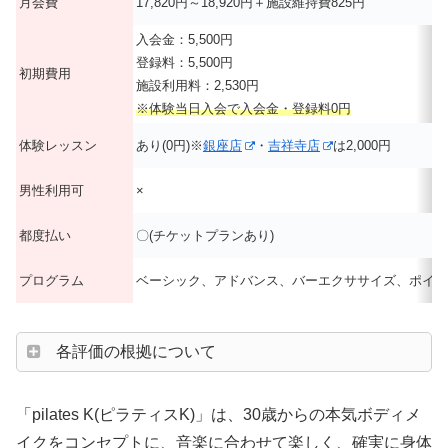
月会費
17,820円～18,920円＋施設維持費825円
入会金：5,500円
登録料：5,500円
初期費用
施設利用料：2,530円
※体験当日入会で入会金・登録料0円
体験レッスン
あり(0円)※
銀座店
・
吉祥寺店
は2,000円
男性利用可
×
都度払い
〇(チケットプランあり)
プログラム
ベーシック、アドバンス、バーエクササイズ、ポイン
各評価の根拠について
「pilates K(ピラティスK)」は、30歳からの本気ボディメ
イクをコンセプトに、音楽に合わせて楽しく、確実に身体