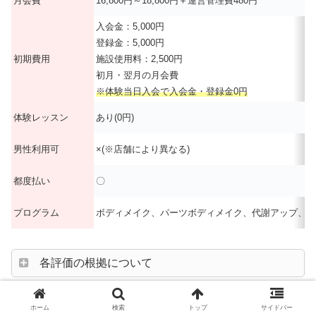
月会費
16,800円～18,800円＋運営管理費480円
入会金：5,000円
登録金：5,000円
初期費用
施設使用料：2,500円
初月・翌月の月会費
※体験当日入会で入会金・登録金0円
体験レッスン
あり(0円)
男性利用可
×(※店舗により異なる)
都度払い
〇
プログラム
ボディメイク、パーツボディメイク、代謝アップ、ボ
各評価の根拠について
「Rintosull(リントスル)」は、ホットヨガスタジオ
ホーム
検索
トップ
サイドバー