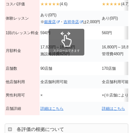
コスパ評価
★★★★★
(4.6)
★★★★★
(4.7)
あり(0円)
体験レッスン
あり(0円)
※
銀座店
・
吉祥寺店
は2,000円
1回のレッスン料金
594円
560円
17,820円～18,920円
16,800円～18,80
月額料金
スクロールできます
施設維持費825円
管理費480円
店舗数
90店舗
170店舗
他店舗利用
全店舗利用可能
全店舗利用可能
男性利用可
×
×(※店舗により異
店舗詳細
詳細はこちら
詳細はこちら
各評価の根拠について