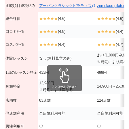
比較項目※税込み
アーバンクラシックピラティス
zen place pilates
総合評価
★★★★★
(4.6)
★★★★★
(4.6)
口コミ評価
★★★★★
(4.8)
★★★★★
(4.4)
コスパ評価
★★★★★
(4.4)
★★★★★
(4.7)
あり(1,000円-9,90
体験レッスン
なし(無料見学のみ)
※時期により異な
1回のレッスン料金
433円
499円
12,980円
月額料金
14,960円～25,300
スクロールできます
※時期により異なる
店舗数
83店舗
124店舗
他店舗利用
全店舗利用可能
全店舗利用可能
男性利用可
〇
〇