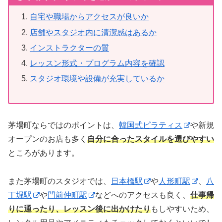
自宅や職場からアクセスが良いか
店舗やスタジオ内に清潔感はあるか
インストラクターの質
レッスン形式・プログラム内容を確認
スタジオ環境や設備が充実しているか
茅場町ならではのポイントは、
韓国式ピラティス
や新規
オープンのお店も多く
自分に合ったスタイルを選びやすい
ところがあります。
また茅場町のスタジオでは、
日本橋駅
や
人形町駅
、
八
丁堀駅
や
門前仲町駅
などへのアクセスも良く、
仕事帰
りに通ったり、レッスン後に出かけたり
もしやすいため、