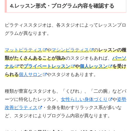
4.レッスン形式・プログラム内容を確認する
ピラティススタジオは、各スタジオによってレッスンプロ
グラムが異なります。
マットピラティス
や
マシンピラティス
の
レッスンの種
類がたくさんあることが強み
のスタジオもあれば、
パーソ
ナル
で
プライベートレッスン
や
個人レッスン
を受け
られる
個人サロン
やスタジオもあります。
種類が豊富なスタジオも、「くびれ」、「二の腕」などパ
ーツに特化したレッスン、
女性らしい身体づくり
や
姿勢
改善ピラティス
・全身を動かすリラックス系が多いな
ど、スタジオによりプログラム内容が異なります。