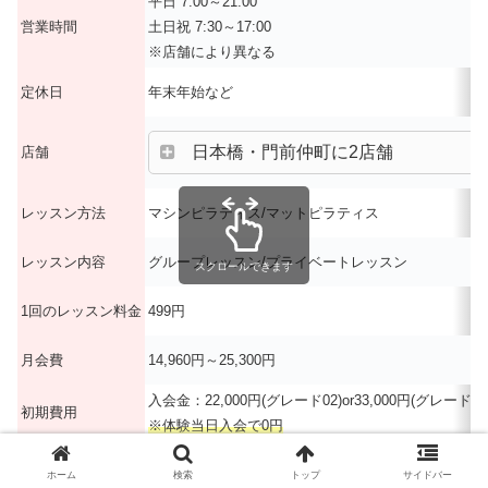
平日 7:00～21:00
営業時間
土日祝 7:30～17:00
※店舗により異なる
定休日
年末年始など
日本橋・門前仲町に2店舗
店舗
レッスン方法
マシンピラティス/マットピラティス
レッスン内容
グループレッスン/プライベートレッスン
スクロールできます
1回のレッスン料金
499円
月会費
14,960円～25,300円
入会金：22,000円(グレード02)or33,000円(グレード01
初期費用
※体験当日入会で0円
体験レッスン
あり(マットグループ1,000円、マシングループ3,00
ホーム
検索
トップ
サイドバー