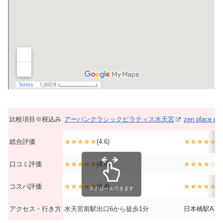
比較項目※税込み
アーバンクラシックピラティス水天宮
zen place p
総合評価
★★★★★
(4.6)
★★★★★
(4
口コミ評価
★★★★★
(4.8)
★★★★☆
(3
コスパ評価
★★★★★
(4.4)
★★★★★
(4
スクロールできます
アクセス・行き方
水天宮前駅出口6から徒歩1分
日本橋駅A7