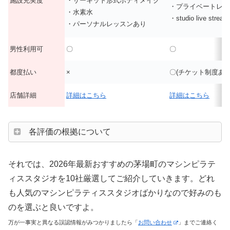
施設充実度
・サーキット形式ボディメイク
・プライベートレッ
・水素水
・studio live stream
・パーソナルレッスンあり
男性利用可
〇
〇
都度払い
×
〇(チケット制度あり
店舗詳細
詳細はこちら
詳細はこちら
各評価の根拠について
それでは、2026年最新おすすめの茅場町のマシンピラテ
ィススタジオを10社厳選してご紹介していきます。どれ
も人気のマシンピラティススタジオばかりなので好みのも
のを選ぶと良いですよ。
万が一事実と異なる誤認情報がみつかりましたら「
お問い合わせ
」までご連絡く