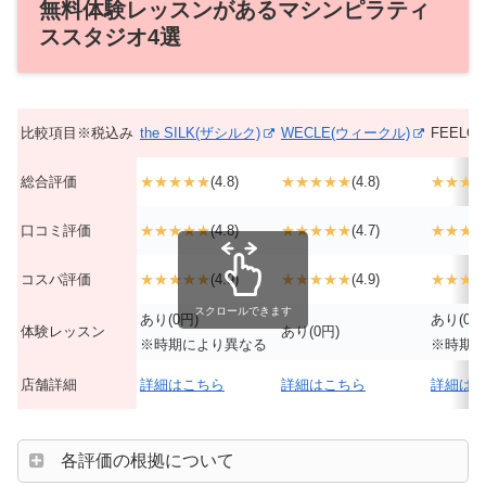
無料体験レッスンがあるマシンピラティ
ススタジオ4選
比較項目※税込み
the SILK(ザシルク)
WECLE(ウィークル)
FEELC
総合評価
★★★★★
(4.8)
★★★★★
(4.8)
★★★
口コミ評価
★★★★★
(4.8)
★★★★★
(4.7)
★★★
コスパ評価
★★★★★
(4.9)
★★★★★
(4.9)
★★★
スクロールできます
あり(0円)
あり(0円
体験レッスン
あり(0円)
※時期により異なる
※時期
店舗詳細
詳細はこちら
詳細はこちら
詳細は
各評価の根拠について