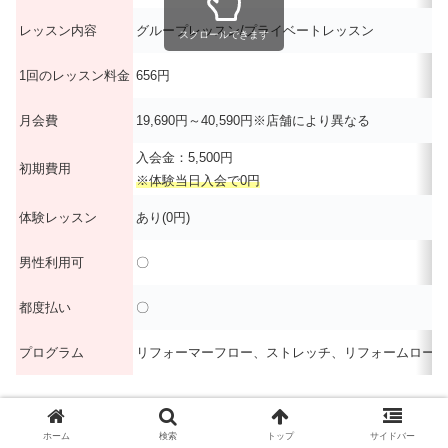
レッスン内容
グループレッスン/プライベートレッスン
スクロールできます
1回のレッスン料金
656円
月会費
19,690円～40,590円※店舗により異なる
入会金：5,500円
初期費用
※体験当日入会で0円
体験レッスン
あり(0円)
男性利用可
〇
都度払い
〇
プログラム
リフォーマーフロー、ストレッチ、リフォームローラ
各評価の根拠について
ホーム
検索
トップ
サイドバー