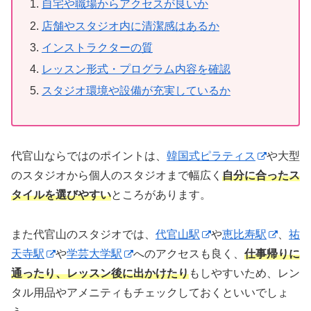
自宅や職場からアクセスが良いか
店舗やスタジオ内に清潔感はあるか
インストラクターの質
レッスン形式・プログラム内容を確認
スタジオ環境や設備が充実しているか
代官山ならではのポイントは、
韓国式ピラティス
や大型
のスタジオから個人のスタジオまで幅広く
自分に合ったス
タイルを選びやすい
ところがあります。
また代官山のスタジオでは、
代官山駅
や
恵比寿駅
、
祐
天寺駅
や
学芸大学駅
へのアクセスも良く、
仕事帰りに
通ったり、レッスン後に出かけたり
もしやすいため、レン
タル用品やアメニティもチェックしておくといいでしょ