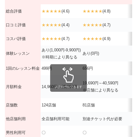
総合評価
★★★★★
(4.6)
★★★★★
(4.8)
口コミ評価
★★★★★
(4.4)
★★★★★
(4.7)
コスパ評価
★★★★★
(4.7)
★★★★★
(4.9)
あり(1,000円-9,900円)
体験レッスン
あり(0円)
※時期により異なる
1回のレッスン料金
499円
656円
19,690円～40,590円
月額料金
14,960円～25,300円
スクロールできます
※店舗により異なる
店舗数
124店舗
81店舗
他店舗利用
全店舗利用可能
別途チケット代が必要
男性利用可
〇
〇