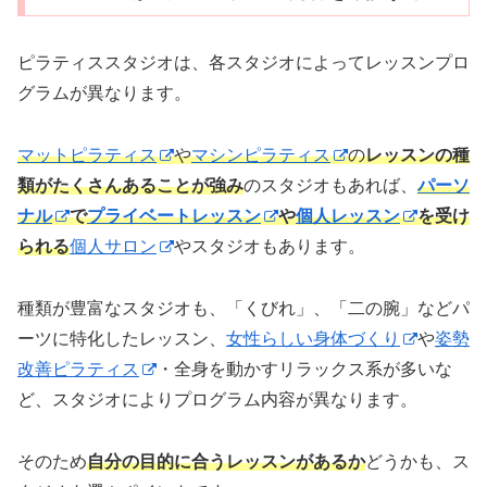
ピラティススタジオは、各スタジオによってレッスンプロ
グラムが異なります。
マットピラティス
や
マシンピラティス
の
レッスンの種
類がたくさんあることが強み
のスタジオもあれば、
パーソ
ナル
で
プライベートレッスン
や
個人レッスン
を受け
られる
個人サロン
やスタジオもあります。
種類が豊富なスタジオも、「くびれ」、「二の腕」などパ
ーツに特化したレッスン、
女性らしい身体づくり
や
姿勢
改善ピラティス
・全身を動かすリラックス系が多いな
ど、スタジオによりプログラム内容が異なります。
そのため
自分の目的に合うレッスンがあるか
どうかも、ス