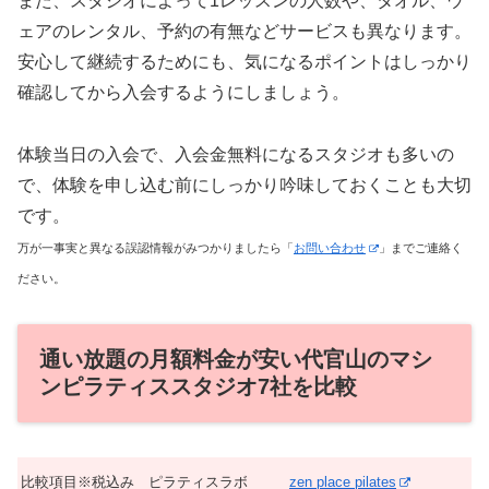
また、スタジオによって1レッスンの人数や、タオル、ウ
ェアのレンタル、予約の有無などサービスも異なります。
安心して継続するためにも、気になるポイントはしっかり
確認してから入会するようにしましょう。
体験当日の入会で、入会金無料になるスタジオも多いの
で、体験を申し込む前にしっかり吟味しておくことも大切
です。
万が一事実と異なる誤認情報がみつかりましたら「
お問い合わせ
」までご連絡く
ださい。
通い放題の月額料金が安い代官山のマシ
ンピラティススタジオ7社を比較
比較項目※税込み
ピラティスラボ
zen place pilates
C