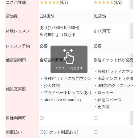
コスパ評価
★★★★★
(4.7)
★★★★★
(4.9)
店舗数
124店舗
81店舗
あり(1,000円-9,900円)
体験レッスン
あり(0円)
※時期により異なる
レッスン予約
必要
必要
他店舗利用
全店舗利用可能
別途チケット代が必要
スクロールできます
・各種ピラティスマシン
・各種ピラティス専門マシン
・認定インストラクター
・少人数制
・8種類のクラス×レベル
施設充実度
・プライベートレッスンあり
・ロッカー
・studio live streaming
・休憩スペース
・更衣室
男性利用可
〇
〇
都度払い
〇(チケット制度あり)
〇