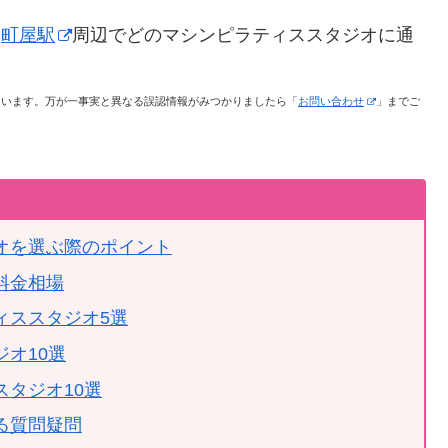
・
町屋駅
周辺でどのマシンピラティススタジオに通
。
ています。万が一事実と異なる誤認情報がみつかりましたら「
お問い合わせ
」までご
オを選ぶ際のポイント
料金相場
ィススタジオ5選
オ10選
タジオ10選
る質問疑問