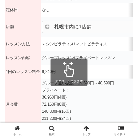
定休日
なし
札幌市内に1店舗
店舗
レッスン方法
マシンピラティス/マットピラティス
レッスン内容
グループレッスン/プライベートレッスン
1回のレッスン料金
9,240円
スクロールできます
グループ通い放題：19,690円～40,590円
プライベート：
36,960円(4回)
月会費
72,160円(8回)
140,800円(16回)
211,200円(24回)
※店舗により異なる
入会金：5,500円
ホーム
検索
トップ
サイドバー