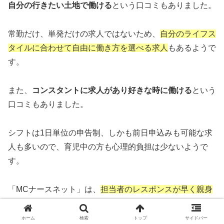
自分の行きたい土地で働ける
という口コミもありました。
常勤だけ、単発だけの求人ではないため、
自分のライフス
タイルに合わせて自由に働き方を選べる求人
もあるようで
す。
また、
コンスタントに求人があり好きな時に働ける
という
口コミもありました。
シフトは1日単位の申告制、しかも前日申込みも可能な求
人も多いので、育児中の方も心理的負担は少ないようで
す。
「MCナースネット」は、
担当者のレスポンスが早く親身
にアドバイスをしてくれる
という口コミも多くあるので、
自分に合った職場を提案してもらいたい人
にもおすすめで
ホーム
検索
トップ
サイドバー