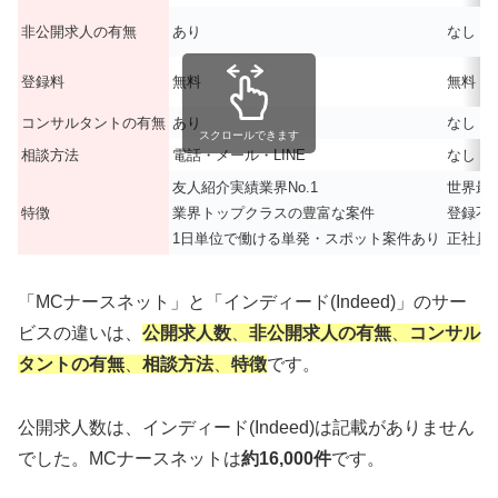
非公開求人の有無
あり
なし
登録料
無料
無料
コンサルタントの有無
あり
なし
スクロールできます
相談方法
電話・メール・LINE
なし
友人紹介実績業界No.1
世界最
特徴
業界トップクラスの豊富な案件
登録不
1日単位で働ける単発・スポット案件あり
正社員
「MCナースネット」と「インディード(Indeed)」のサー
ビスの違いは、
公開求人数
、
非公開求人の有無
、
コンサル
タントの有無
、
相談方法
、
特徴
です。
公開求人数は、インディード(Indeed)は記載がありません
でした。MCナースネットは
約16,000件
です。