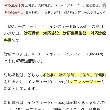
対応雇用形態
正社員、契約社員、パート・アルバイト、業務委託、常勤
対応診療科目
美容外科、小児科、産科、婦人科(レディースクリニック
「MCナースネット」と「インディード(Indeed)」の雇用
の違いは、
対応職種
、
対応施設
、
対応雇用形態
、
対応診療
科目
です。
対応エリアは、MCナースネット・インディード(Indeed)
ともに
47都道府県
です。
対応職種は、どちらも
看護師、准看護師、助産師、保健師
を対象とし、インディード(Indeed)は
ケアマネージャー
も
対象としています。
対応施設は、インディード(Indeed)は記載がありませんで
した。MCナースネットは、
病院、クリニック、診療所、