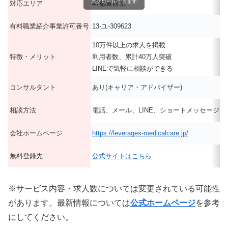
スクロールできます
対応エリア
47都道府県
有料職業紹介事業許可番号
13-ユ-309623
10万件以上の求人を掲載
特徴・メリット
利用者数、累計40万人突破
LINEで気軽に相談ができる
コンサルタント
あり(キャリア・アドバイザー)
相談方法
電話、メール、LINE、ショートメッセージ
会社ホームページ
https://leverages-medicalcare.jp/
無料登録先
公式サイトはこちら
※サービス内容・求人数については変更されている可能性
があります。最新情報については
公式ホームページ
を参考
にしてください。