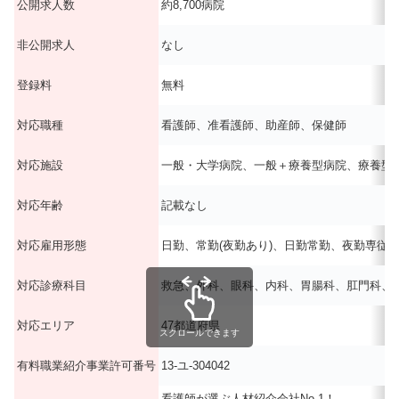
公開求人数
約8,700病院
非公開求人
なし
登録料
無料
対応職種
看護師、准看護師、助産師、保健師
対応施設
一般・大学病院、一般＋療養型病院、療養型
対応年齢
記載なし
対応雇用形態
日勤、常勤(夜勤あり)、日勤常勤、夜勤専従
対応診療科目
救急、外科、眼科、内科、胃腸科、肛門科、
対応エリア
47都道府県
スクロールできます
有料職業紹介事業許可番号
13-ユ-304042
看護師が選ぶ人材紹介会社No.1！