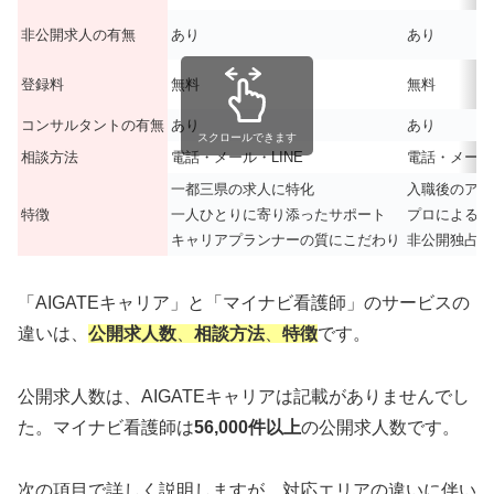
非公開求人の有無
あり
あり
登録料
無料
無料
コンサルタントの有無
あり
あり
スクロールできます
相談方法
電話・メール・LINE
電話・メール
一都三県の求人に特化
入職後のアフ
特徴
一人ひとりに寄り添ったサポート
プロによる面
キャリアプランナーの質にこだわり
非公開独占求
「AIGATEキャリア」と「マイナビ看護師」のサービスの
違いは、
公開求人数
、
相談方法
、
特徴
です。
公開求人数は、AIGATEキャリアは記載がありませんでし
た。マイナビ看護師は
56,000件以上
の公開求人数です。
次の項目で詳しく説明しますが、対応エリアの違いに伴い