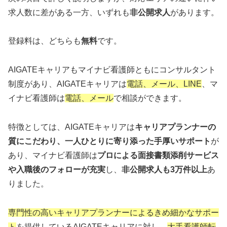
求人数に差がある一方、いずれも
非公開求人
があります。
登録料は、どちらも
無料
です。
AIGATEキャリアもマイナビ看護師ともにコンサルタント
制度があり、AIGATEキャリアは
電話、メール、LINE
、マ
イナビ看護師は
電話、メール
で相談ができます。
特徴としては、AIGATEキャリアは
キャリアプランナーの
質にこだわり、一人ひとりに寄り添った手厚いサポート
が
あり、マイナビ看護師は
プロによる面接書類添削サービス
や入職後のフォローが充実
し、
非公開求人も3万件以上
あ
りました。
専門性の高いキャリアプランナーによるきめ細かなサポー
ト
を提供しているAIGATEキャリアに対し、
大手看護師転