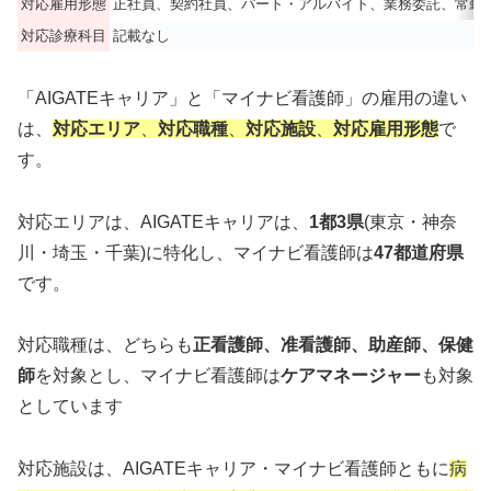
対応雇用形態
正社員、契約社員、パート・アルバイト、業務委託、常勤
対応診療科目
記載なし
「AIGATEキャリア」と「マイナビ看護師」の雇用の違い
は、
対応エリア
、
対応職種
、
対応施設
、
対応雇用形態
で
す。
対応エリアは、AIGATEキャリアは、
1都3県
(東京・神奈
川・埼玉・千葉)に特化し、マイナビ看護師は
47都道府県
です。
対応職種は、どちらも
正看護師、准看護師、助産師、保健
師
を対象とし、マイナビ看護師は
ケアマネージャー
も対象
としています
対応施設は、AIGATEキャリア・マイナビ看護師ともに
病