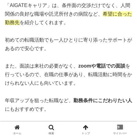
「AIGATEキャリア」は、条件面の交渉だけでなく、人間
関係の良好な職場や託児所付きの病院など、
希望に合った
勤務先
を紹介してくれます。
初めての転職活動でも一人ひとりに寄り添ったサポートが
あるので安心です。
また、面談は来社の必要がなく、
zoomや電話での面談
を
行っているので、在職の仕事があり、転職活動に時間をか
けられない人にも向いています。
年収アップを狙った転職など、
勤務条件にこだわりたい人
にもおすすめです。
あえて厳しめの条件をキャリアプランナーに出し、希望通
ホーム
検索
トップ
サイドバー
りの年収の職場に決まったという口コミもありました。