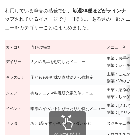
利用している筆者の感覚では、
毎週30種ほどがラインナ
ップ
されているイメージです。下記に、ある週の一部メニ
ューをカテゴリーごとにまとめました。
カテゴリ
内容の特徴
メニュー例
主菜：お手軽！
デイリー
大人の食卓を想定したメニュー
副菜：シャキシ
主菜：こんがり
キッズOK
子どもも好む味や食材※3〜5歳想定
副菜：Wのごま
主菜：栗原心平
シェフ
有名シェフや料理研究家監修メニュー
副菜：じゃがい
主菜：[ふしぎ
イベント
季節のイベントにぴったりな特別メニュー
副菜：[アリス
サラダ
あと1品がすぐ作れるサラダレシピ
ヌクチャム香る
スクロールできます
・ロマネスコ入