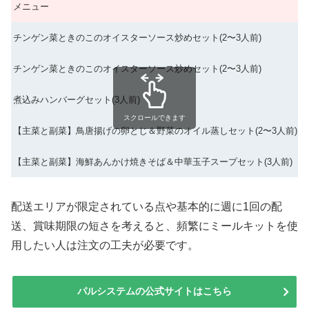
メニュー
チンゲン菜ときのこのオイスターソース炒めセット(2〜3人前)
9
チンゲン菜ときのこのオイスターソース炒めセット(2〜3人前)
8
煮込みハンバーグセット(3人前)
1
スクロールできます
【主菜と副菜】鳥唐揚げの卵とじ＆野菜のオイル蒸しセット(2〜3人前)
1
【主菜と副菜】海鮮あんかけ焼きそば＆中華玉子スープセット(3人前)
1
配送エリアが限定されている点や基本的に週に1回の配
送、賞味期限の短さを考えると、頻繁にミールキットを使
用したい人は注文の工夫が必要です。
パルシステムの公式サイトはこちら