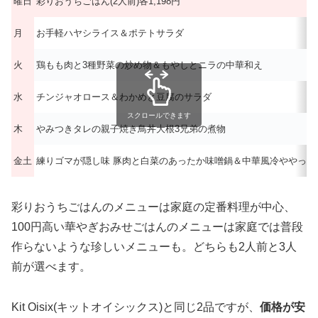
曜日
彩りおうちごはん(2人前)各1,198円
月
お手軽ハヤシライス＆ポテトサラダ
火
鶏もも肉と3種野菜の炒め物＆もやしとニラの中華和え
水
チンジャオロース＆わかめと豆腐のサラダ
スクロールできます
木
やみつきタレの親子焼き鳥丼大根3兄弟の煮物
金土
練りゴマが隠し味 豚肉と白菜のあったか味噌鍋＆中華風冷ややっこ
彩りおうちごはんのメニューは家庭の定番料理が中心、
100円高い華やぎおみせごはんのメニューは家庭では普段
作らないような珍しいメニューも。どちらも2人前と3人
前が選べます。
Kit Oisix(キットオイシックス)と同じ2品ですが、
価格が安