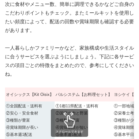
次に食材やメニュー数、簡単に調理できるかなどご自身の
こだわりポイントもチェック。またミールキットを使用し
たい頻度によって、配送の回数や賞味期限も確認する必要
があります。
一人暮らしかファミリーかなど、家族構成や生活スタイル
に合うサービスを選ぶようにしましょう。下記に各サービ
スの項目ごとの特徴をまとめたので、参考にしてください
ね。
オイシックス【Kit Oisix】
パルシステム【お料理セット】
ヨシケイ【カ
①全国配送・送料有
①1都11県配送・送料有
①一部地域除
②安心・安全食材
②国産の肉と野菜
②栄養士考案
③種類が豊富
③種類が豊富
③種類が少な
④賞味期限が長い
④賞味期限が短い
④賞味期限が
スクロールできます
⑤基本週1配送
⑤基本週1配送
⑤基本平日毎