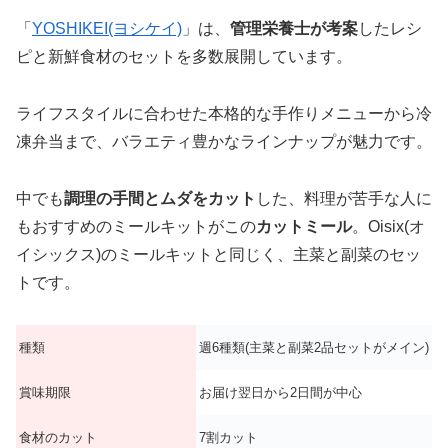
「
YOSHIKEI(ヨシケイ)
」は、
管理栄養士が考案
したレシ
ピと新鮮食材のセットを多数展開しています。
ライフスタイルに合わせた本格的な手作りメニューから冷
凍弁当まで、バラエティ豊かなラインナップが魅力です。
中でも
調理の手間とムダをカット
した、料理が苦手な人に
もおすすめのミールキットがこの
カットミール
。Oisix(オ
イシックス)のミールキットと同じく、主菜と副菜のセッ
トです。
種類
週6種類(主菜と副菜2品セットがメイン)
賞味期限
お届け翌日から2日間が中心
食材のカット
7割カット