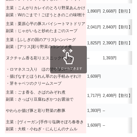
主菜：こんがりカレイのとろり野菜あんかけ
1,890円
2,668円【割引】
副菜：Wのごまで！ごぼうときのこの味噌汁
主菜：栗原心平の豚スパイシートマトドリア
2,041円
2,840円【割引】
副菜：じゃがいもと炒めたまごのスープ
主菜：[ふしぎの国のアリス]ハンバーグ
1,825円
2,390円【割引】
–
副菜：[アリス]彩り野菜のコンソメ煮
ヌクチャム香る彩りエスニックサラダ
–
1,393円
スクロールできます
・ロマネスコ入り ほの甘中華スープ
・揚げなすとほうれん草のお手軽みぞれ汁
1,609円
–
・芽キャベツのクリームスープ
主菜：ごま香る、さばのみぞれ煮
1,717円
2,408円【割引】
副菜：さっぱり豆腐ねぎかつお醤油で
やわらか揚げ豚と彩り野菜の酢豚
1,393円
–
–
主菜：[ヴィーガン]手作り塩麹そぼろ春巻き
1,609円
–
–
副菜：大根・小ねぎ・にんじんのナムル