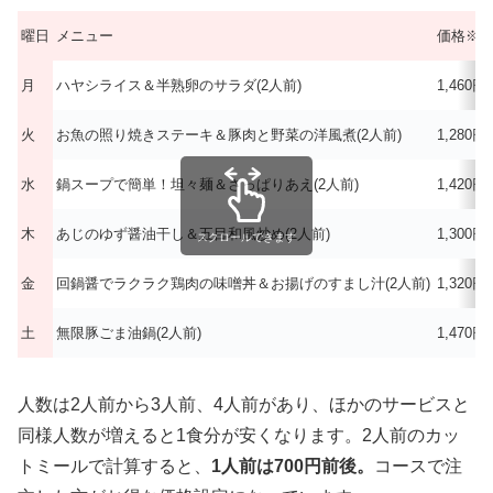
曜日
メニュー
価格※
月
ハヤシライス＆半熟卵のサラダ(2人前)
1,460円
火
お魚の照り焼きステーキ＆豚肉と野菜の洋風煮(2人前)
1,280円
水
鍋スープで簡単！坦々麺＆さっぱりあえ(2人前)
1,420円
木
あじのゆず醤油干し＆五目和風炒め(2人前)
1,300円
スクロールできます
金
回鍋醤でラクラク鶏肉の味噌丼＆お揚げのすまし汁(2人前)
1,320円
土
無限豚ごま油鍋(2人前)
1,470円
人数は2人前から3人前、4人前があり、ほかのサービスと
同様人数が増えると1食分が安くなります。2人前のカッ
トミールで計算すると、
1人前は700円前後。
コースで注