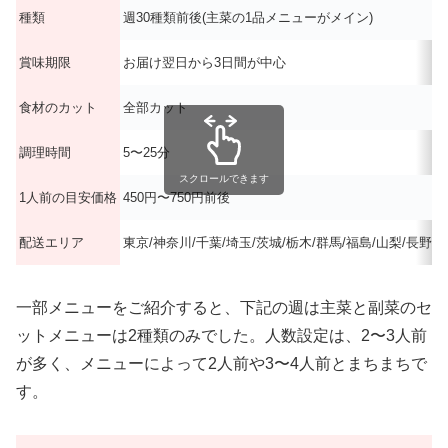
種類
週30種類前後(主菜の1品メニューがメイン)
賞味期限
お届け翌日から3日間が中心
食材のカット
全部カット
調理時間
5〜25分
スクロールできます
1人前の目安価格
450円〜750円前後
配送エリア
東京/神奈川/千葉/埼玉/茨城/栃木/群馬/福島/山梨/長野/
一部メニューをご紹介すると、下記の週は主菜と副菜のセ
ットメニューは2種類のみでした。人数設定は、2〜3人前
が多く、メニューによって2人前や3〜4人前とまちまちで
す。