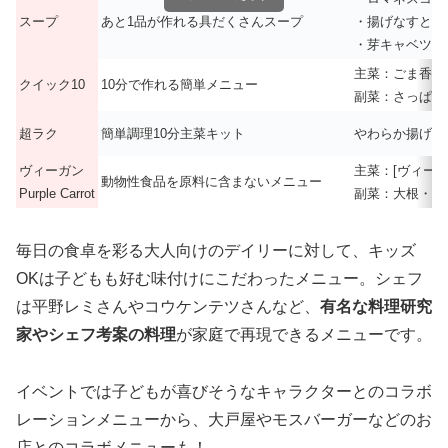
スープ
あと1品が作れる具だくさんスープ
・揚げなすとほ
・芽キャベツの
主菜：ごま香る
クイック10
10分で作れる簡単メニュー
副菜：さっぱり
超ラク
簡単調理10分主菜キット
やわらか揚げ豚
ヴィーガン
主菜：[ヴィー
動物性食品を原料に含まないメニュー
Purple Carrot
副菜：大根・小
毎日の食卓を彩る大人向けのデイリーに対して、キッズ
OKは子どもも好む味付けにこだわったメニュー。シェフ
は平野レミさんやコウケンテツさんなど、
有名な料理研究
家やシェフ考案の料理
が家庭で再現できるメニューです。
イベントでは子どもが喜びそうなキャラクターとのコラボ
レーションメニューから、大戸屋やモスバーガーなどのお
店とのコラボメニューも！