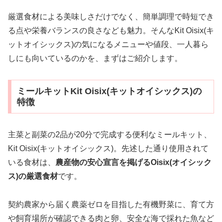
厳選食材による美味しさだけでなく、簡単調理で時短でき
る点や栄養バランスの良さなども魅力。そんなKit Oisix(キ
ットオイシックス)の気になるメニューや値段、一人暮ら
しにも向いているのかを、まずはご紹介します。
ミールキットKit Oisix(キットオイシックス)の
特徴
主菜と副菜の2品が20分で完成する便利なミールキット、
Kit Oisix(キットオイシックス)。先述した通り使用されて
いる食材は、
農産物の安心宣言を掲げるOisix(オイシック
ス)の厳選食材
です。
契約農家から届く農薬ゼロを目指した有機野菜に、育て方
や飼育場所が確認できる肉と卵、安全な海で採れた魚など