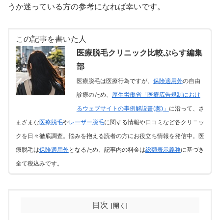
うか迷っている方の参考になれば幸いです。
この記事を書いた人
医療脱毛クリニック比較ぷらす編集
部
医療脱毛は医療行為ですが、
保険適用外
の自由
診療のため、
厚生労働省「医療広告規制におけ
るウェブサイトの事例解説書(案)」
に沿って、さ
まざまな
医療脱毛
や
レーザー脱毛
に関する情報や口コミなど各クリニッ
クを日々徹底調査。悩みを抱える読者の方にお役立ち情報を発信中。医
療脱毛は
保険適用外
となるため、記事内の料金は
総額表示義務
に基づき
全て税込みです。
目次