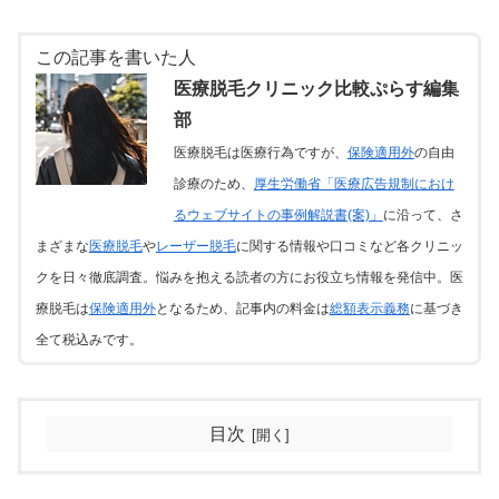
この記事を書いた人
医療脱毛クリニック比較ぷらす編集
部
医療脱毛は医療行為ですが、
保険適用外
の自由
診療のため、
厚生労働省「医療広告規制におけ
るウェブサイトの事例解説書(案)」
に沿って、さ
まざまな
医療脱毛
や
レーザー脱毛
に関する情報や口コミなど各クリニッ
クを日々徹底調査。悩みを抱える読者の方にお役立ち情報を発信中。医
療脱毛は
保険適用外
となるため、記事内の料金は
総額表示義務
に基づき
全て税込みです。
目次