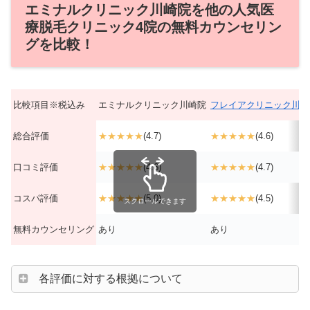
エミナルクリニック川崎院を他の人気医
療脱毛クリニック4院の無料カウンセリン
グを比較！
比較項目※税込み
エミナルクリニック川崎院
フレイアクリニック川崎
総合評価
★★★★★
(4.7)
★★★★★
(4.6)
口コミ評価
★★★★★
(4.6)
★★★★★
(4.7)
コスパ評価
★★★★★
(5.0)
★★★★★
(4.5)
スクロールできます
無料カウンセリング
あり
あり
各評価に対する根拠について